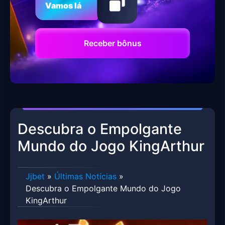
Vamos lá
Receber bônus
Descubra o Empolgante
Mundo do Jogo KingArthur
Jjbet
»
Últimas Notícias
»
Descubra o Empolgante Mundo do Jogo
KingArthur