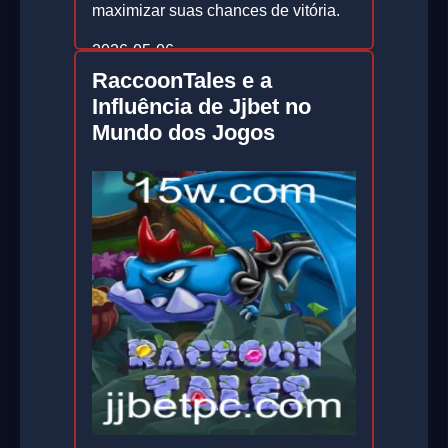
maximizar suas chances de vitória.
2026-05-06
RaccoonTales e a
Influência de Jjbet no
Mundo dos Jogos