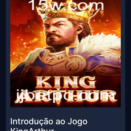
Introdução ao Jogo