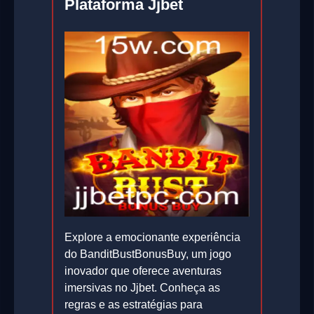
Plataforma Jjbet
Explore a emocionante experiência
do BanditBustBonusBuy, um jogo
inovador que oferece aventuras
imersivas no Jjbet. Conheça as
regras e as estratégias para