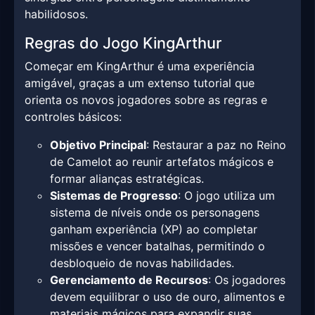
habilidosos.
Regras do Jogo KingArthur
Começar em KingArthur é uma experiência
amigável, graças a um extenso tutorial que
orienta os novos jogadores sobre as regras e
controles básicos:
Objetivo Principal
: Restaurar a paz no Reino
de Camelot ao reunir artefatos mágicos e
formar alianças estratégicas.
Sistemas de Progresso
: O jogo utiliza um
sistema de níveis onde os personagens
ganham experiência (XP) ao completar
missões e vencer batalhas, permitindo o
desbloqueio de novas habilidades.
Gerenciamento de Recursos
: Os jogadores
devem equilibrar o uso de ouro, alimentos e
materiais mágicos para expandir suas