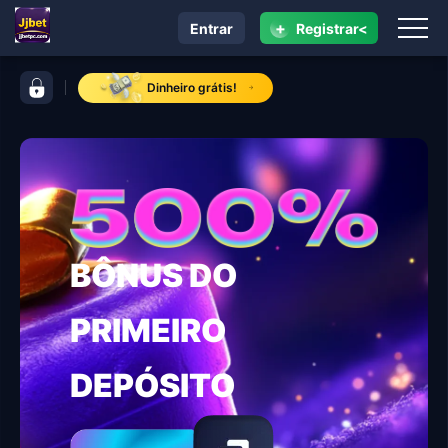
+
Entrar
Registrar<
navegação Jjbet
barra de controle Jjbet
Dinheiro grátis!
BÔNUS DO
PRIMEIRO
DEPÓSITO