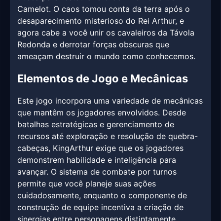
Camelot. O caos tomou conta da terra após o
desaparecimento misterioso do Rei Arthur, e
agora cabe a você unir os cavaleiros da Távola
Redonda e derrotar forças obscuras que
ameaçam destruir o mundo como conhecemos.
Elementos de Jogo e Mecânicas
Este jogo incorpora uma variedade de mecânicas
que mantêm os jogadores envolvidos. Desde
batalhas estratégicas e gerenciamento de
recursos até exploração e resolução de quebra-
cabeças, KingArthur exige que os jogadores
demonstrem habilidade e inteligência para
avançar. O sistema de combate por turnos
permite que você planeje suas ações
cuidadosamente, enquanto o componente de
construção de equipe incentiva a criação de
sinergias entre personagens distintamente