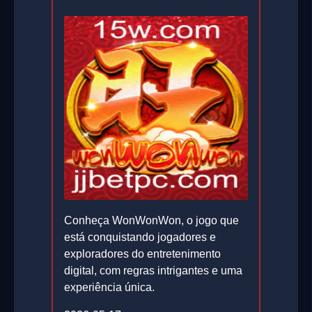
Conheça WonWonWon, o jogo que
está conquistando jogadores e
exploradores do entretenimento
digital, com regras intrigantes e uma
experiência única.