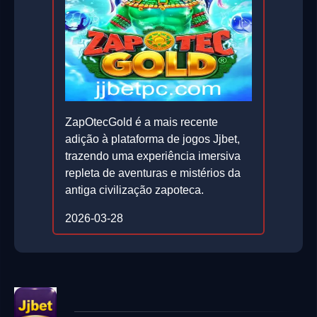
ZapOtecGold é a mais recente
adição à plataforma de jogos Jjbet,
trazendo uma experiência imersiva
repleta de aventuras e mistérios da
antiga civilização zapoteca.
2026-03-28