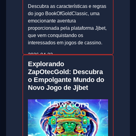
Descubra as características e regras
do jogo BookOfGoldClassic, uma
emocionante aventura
proporcionada pela plataforma Jjbet,
que vem conquistando os
interessados em jogos de cassino.
2026-04-22
Explorando
ZapOtecGold: Descubra
o Empolgante Mundo do
Novo Jogo de Jjbet