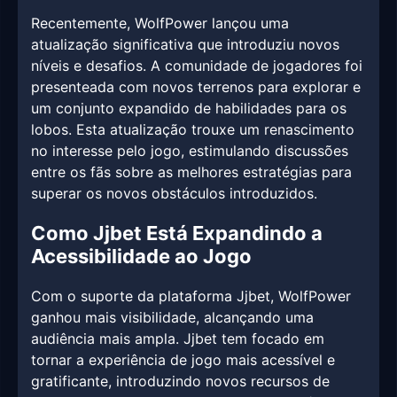
Recentemente, WolfPower lançou uma
atualização significativa que introduziu novos
níveis e desafios. A comunidade de jogadores foi
presenteada com novos terrenos para explorar e
um conjunto expandido de habilidades para os
lobos. Esta atualização trouxe um renascimento
no interesse pelo jogo, estimulando discussões
entre os fãs sobre as melhores estratégias para
superar os novos obstáculos introduzidos.
Como Jjbet Está Expandindo a
Acessibilidade ao Jogo
Com o suporte da plataforma Jjbet, WolfPower
ganhou mais visibilidade, alcançando uma
audiência mais ampla. Jjbet tem focado em
tornar a experiência de jogo mais acessível e
gratificante, introduzindo novos recursos de