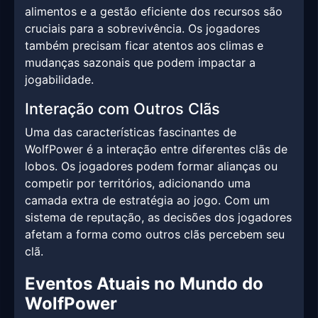
alimentos e a gestão eficiente dos recursos são
cruciais para a sobrevivência. Os jogadores
também precisam ficar atentos aos climas e
mudanças sazonais que podem impactar a
jogabilidade.
Interação com Outros Clãs
Uma das características fascinantes de
WolfPower é a interação entre diferentes clãs de
lobos. Os jogadores podem formar alianças ou
competir por territórios, adicionando uma
camada extra de estratégia ao jogo. Com um
sistema de reputação, as decisões dos jogadores
afetam a forma como outros clãs percebem seu
clã.
Eventos Atuais no Mundo do
WolfPower