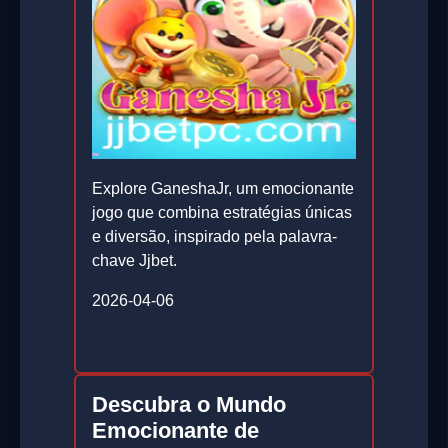
Explore GaneshaJr, um emocionante
jogo que combina estratégias únicas
e diversão, inspirado pela palavra-
chave Jjbet.
2026-04-06
Descubra o Mundo
Emocionante de