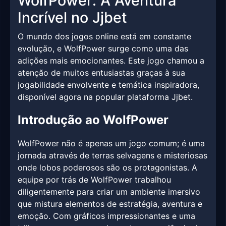
WolfPower: A Aventura
Incrível no Jjbet
O mundo dos jogos online está em constante
evolução, e WolfPower surge como uma das
adições mais emocionantes. Este jogo chamou a
atenção de muitos entusiastas graças à sua
jogabilidade envolvente e temática inspiradora,
disponível agora na popular plataforma Jjbet.
Introdução ao WolfPower
WolfPower não é apenas um jogo comum; é uma
jornada através de terras selvagens e misteriosas
onde lobos poderosos são os protagonistas. A
equipe por trás de WolfPower trabalhou
diligentemente para criar um ambiente imersivo
que mistura elementos de estratégia, aventura e
emoção. Com gráficos impressionantes e uma