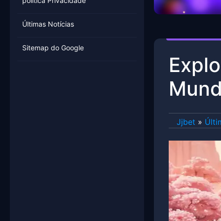
política Privacidade
Últimas Notícias
Sitemap do Google
Explo
Mund
Jjbet
»
Últi