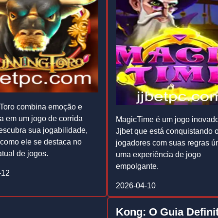
Toro combina emoção e
ia em um jogo de corrida
MagicTime é um jogo inovado
escubra sua jogabilidade,
Jjbet que está conquistando 
 como ele se destaca no
jogadores com suas regras ú
atual de jogos.
uma experiência de jogo
empolgante.
-12
2026-04-10
Kong: O Guia Defini