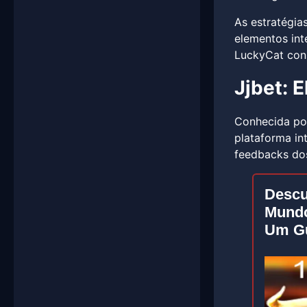
As estratégia
elementos int
LuckyCat cons
Jjbet: 
Conhecida por
plataforma in
feedbacks dos
Descu
Mundo
Um Gu