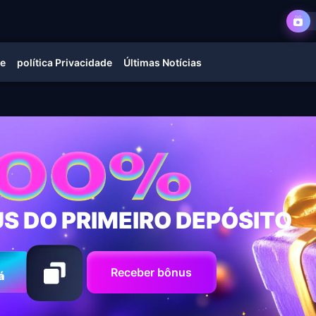
ne
política Privacidade
Últimas Notícias
S DO PRIMEIRO DEPÓSITO
Receber bônus
á