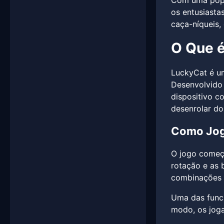
Com uma popul
os entusiasta
caça-níqueis,
O Que 
LuckyCat é um
Desenvolvido 
dispositivo c
desenrolar do
Como Jog
O jogo começa
rotação e as 
combinações 
Uma das func
modo, os joga