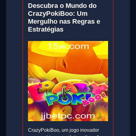
Descubra o Mundo do
CrazyPokiBoo: Um
Mergulho nas Regras e
Estratégias
CrazyPokiBoo, um jogo inovador