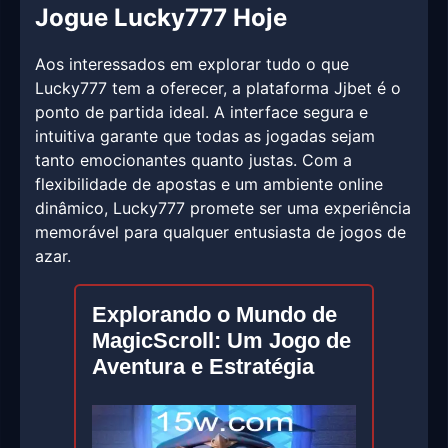
Jogue Lucky777 Hoje
Aos interessados em explorar tudo o que
Lucky777 tem a oferecer, a plataforma Jjbet é o
ponto de partida ideal. A interface segura e
intuitiva garante que todas as jogadas sejam
tanto emocionantes quanto justas. Com a
flexibilidade de apostas e um ambiente online
dinâmico, Lucky777 promete ser uma experiência
memorável para qualquer entusiasta de jogos de
azar.
Explorando o Mundo de
MagicScroll: Um Jogo de
Aventura e Estratégia