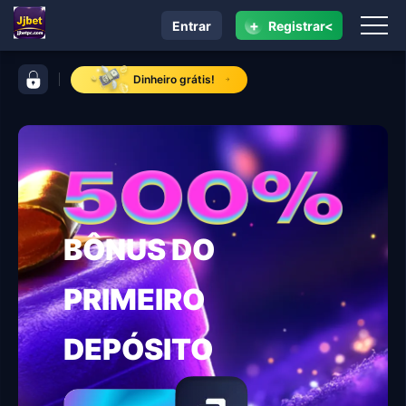
+
Entrar
Registrar<
navegação Jjbet
barra de controle Jjbet
Dinheiro grátis!
BÔNUS DO
PRIMEIRO
DEPÓSITO