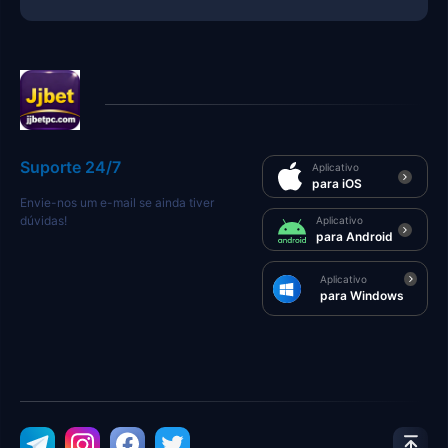
Suporte 24/7
Aplicativo
para iOS
Envie-nos um e-mail se ainda tiver
dúvidas!
Aplicativo
para Android
Aplicativo
para Windows